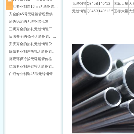
无缝钢管
Q345B
140*12
国标
大量
大
怒江专业制造16mn无缝钢管…
无缝钢管
Q345B
140*12.5
国标
大量
大
齐全的45号无缝钢管现货供…
延边稳定的无缝钢管批发
三明齐全的热轧无缝钢管厂…
日照齐全的45号无缝钢管厂…
安庆齐全的热轧无缝钢管价…
绵阳专业制造热轧无缝钢管…
德宏环保冷拔无缝钢管价格…
盐城专业制造镀锌无缝钢管…
白银专业制造45号无缝钢管…