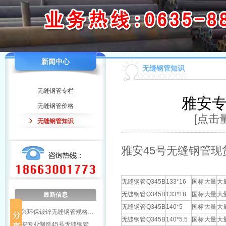
新闻中心
无缝钢管知识
无缝钢管专栏
雅安专
无缝钢管价格
[点击量
无缝钢管知识
雅安45号无缝钢管现
无缝钢管
Q345B
133*16
国标
大量
大
无缝钢管
Q345B
133*18
国标
大量
大
最新信息
无缝钢管
Q345B
140*5
国标
大量
大
绍兴环保镀锌无缝钢管规格…
无缝钢管
Q345B
140*5.5
国标
大量
大
雅安专业制造45号无缝钢管…