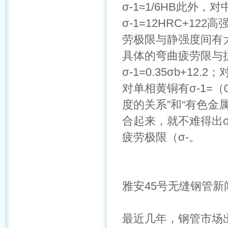
σ-1≈1/6HB此
σ-1=12HRC+122
劳极限与静强度间有
具体的弯曲疲劳限与
σ-1=0.35σb+12.
对单相黄铜有σ-1=（
度的关系”和“有色金
合起来，就不难得出σ
疲劳极限（σ-。
雅安45号无缝钢管新
最近几年，钢管市场